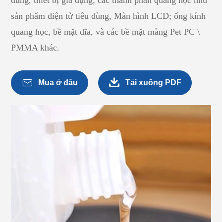
dùng, thiết bị gia dụng; các thành phần quang học như
sản phẩm điện tử tiêu dùng, Màn hình LCD; ống kính
quang học, bề mặt đĩa, và các bề mặt màng Pet PC \
PMMA khác.


Mua ở đâu
Tải xuống PDF