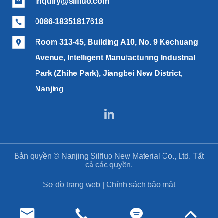
inquiry@silfluo.com

0086-18351817618

Room 313-45, Building A10, No. 9 Kechuang

Avenue, Intelligent Manufacturing Industrial
Park (Zhihe Park), Jiangbei New District,
Nanjing

Bản quyền ©
Nanjing Silfluo New Material Co., Ltd.
Tất
cả các quyền.
Sơ đồ trang web
|
Chính sách bảo mật



